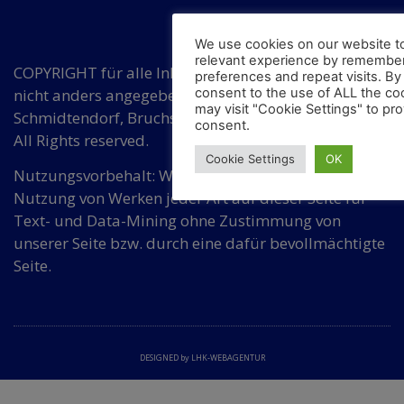
We use cookies on our website t
relevant experience by remember
COPYRIGHT für alle Inhalte auf diesen Seiten, wenn
preferences and repeat visits. By 
consent to the use of ALL the co
nicht anders angegeben, bei Hermann
may visit "Cookie Settings" to pro
Schmidtendorf, Bruchsaler Str. 3, DE 10715 Berlin.
consent.
All Rights reserved.
Cookie Settings
OK
Nutzungsvorbehalt: Wir widersprechen einer
Nutzung von Werken jeder Art auf dieser Seite für
Text- und Data-Mining ohne Zustimmung von
unserer Seite bzw. durch eine dafür bevollmächtigte
Seite.
DESIGNED by LHK-WEBAGENTUR